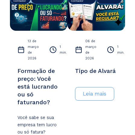
Contador
Contador
13 de
06 de
março
1
março
1
de
min.
de
min.
2026
2026
Formação de
Tipo de Alvará
preço: Você
está lucrando
Leia mais
ou só
faturando?
Você sabe se sua
empresa tem lucro
ou só fatura?